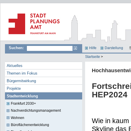
Suchen:
Hilfe
Darstellung
S
Startseite
>
Aktuelles
Hochhausentwi
Themen im Fokus
Bürgermitwirkung
Fortschr
Projekte
HEP2024
Stadtentwicklung
Frankfurt 2030+
Nachverdichtungsmanagement
Wohnen
Wie in kaum 
Büroflächenentwicklung
Skyline das 