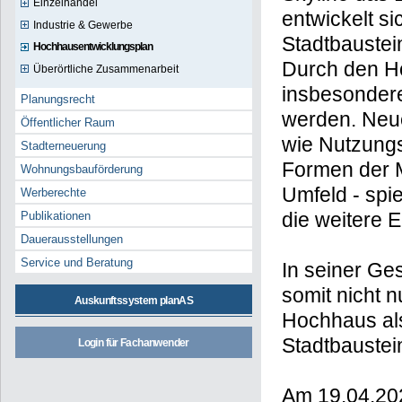
Einzelhandel
entwickelt s
Industrie & Gewerbe
Stadtbaustein
Hochhausentwicklungsplan
Durch den Ho
Überörtliche Zusammenarbeit
insbesondere 
Planungsrecht
werden. Neu
Öffentlicher Raum
wie Nutzungsv
Stadterneuerung
Formen der M
Wohnungsbauförderung
Umfeld - spi
Werberechte
die weitere 
Publikationen
Dauerausstellungen
Service und Beratung
In seiner Ge
somit nicht 
Auskunftssystem planAS
Hochhaus als 
Stadtbaustein
Login für Fachanwender
Am 19.04.202