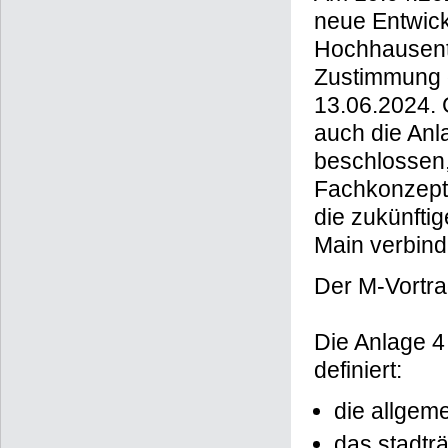
neue Entwick
Hochhausent
Zustimmung 
13.06.2024. 
auch die Anl
beschlossen,
Fachkonzepte
die zukünft
Main verbindl
Der M-Vortrag
Die Anlage 
definiert:
die allgem
das stadträ