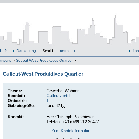
Hilfe
Darstellung
Schrift:
-
normal
+
fran
artseite
>
Gutleut-West Produktives Quartier
>
Gutleut-West Produktives Quartier
Thema:
Gewerbe, Wohnen
Stadtteil:
Gutleutviertel
Ortbezirk:
1
Gebietsgröße:
rund 32
ha
Kontakt:
Herr Christoph Packhieser
Telefon: +49 (0)69 212 30477
Zum Kontaktformular