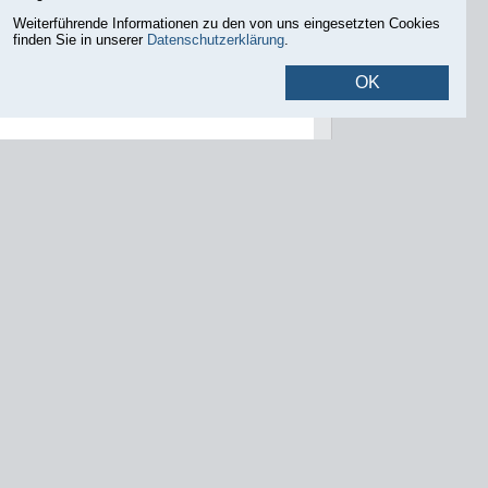
m Osten, dem Briefverteilzentrum im Westen
Weiterführende Informationen zu den von uns eingesetzten Cookies
 Norden.
finden Sie in unserer
Datenschutzerklärung
.
OK
ren
rbebrachen
sich das Tanzhaus West,
nden
icklung eines Stadtquartiers mit einer
rk und lokale Ökonomien, Wohnen sowie
ane Produktion“ bereitgestellt werden.
 emissionsfreie,
d.h.
schadstoffarme
er digitaler Arbeitsweisen.
ormen angeboten werden. Darunter fallen
ldende, gemeinschaftliche Wohnprojekte