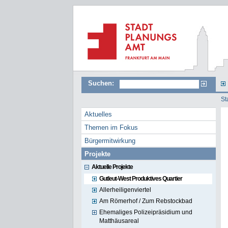
Suchen:
St
Aktuelles
Themen im Fokus
Bürgermitwirkung
Projekte
Aktuelle Projekte
Gutleut-West Produktives Quartier
Allerheiligenviertel
Am Römerhof / Zum Rebstockbad
Ehemaliges Polizeipräsidium und
Matthäusareal