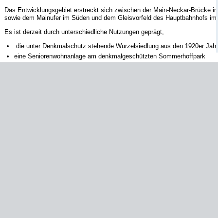
Das Entwicklungsgebiet erstreckt sich zwischen der Main-Neckar-Brücke i
sowie dem Mainufer im Süden und dem Gleisvorfeld des Hauptbahnhofs im
Es ist derzeit durch unterschiedliche Nutzungen geprägt,
die unter Denkmalschutz stehende Wurzelsiedlung aus den 1920er Jah
eine Seniorenwohnanlage am denkmalgeschützten Sommerhoffpark
gewerblich genutzte Flächen,
z.B.
ein Rechenzentrum, aber auch Gewe
die Berufsschule Werner-von-Siemens
die Milchsackfabrik, die als soziokulturelles Zentrum dient und in der 
das Theater Landungsbrücken sowie Ateliers für Kreativschaffende befi
Flächen für die Elektrizitätsversorgung
zwei Hotels
Planungsziel
Ziel des Projektes ist die Entw
ausgewogenen Nutzungsmischung. Diese besteht aus Gewerbe wie Handwe
kulturellen und sozialen Einrichtungen. Dabei sollen gezielt Flächen für „Urb
Hierbei handelt es sich um eine stadtverträgliche, ressourceneffiziente und
Produktion. Sie verknüpft Dienst- und Kreativleistungen und bedient sich neu
Zudem soll im Quartier bezahlbarer Wohnraum mit unterschiedlichen Wohnf
familiengerechte Wohnungen, Kleinwohnungen für Studierende und Auszubi
sowie betriebliches Wohnen für ansässige Gewerbebetriebe.