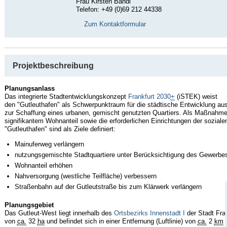
Frau Kirsten Bandi
Telefon: +49 (0)69 212 44338
Zum Kontaktformular
Projektbeschreibung
Planungsanlass
Das integrierte Stadtentwicklungskonzept
Frankfurt 2030
+
(iSTEK) weist
den "Gutleuthafen" als Schwerpunktraum für die städtische Entwicklung aus.
zur Schaffung eines urbanen, gemischt genutzten Quartiers. Als Maßnahme 
signifikantem Wohnanteil sowie die erforderlichen Einrichtungen der sozial
"Gutleuthafen" sind als Ziele definiert:
Mainuferweg verlängern
nutzungsgemischte Stadtquartiere unter Berücksichtigung des Gewerbes
Wohnanteil erhöhen
Nahversorgung (westliche Teilfläche) verbessern
Straßenbahn auf der Gutleutstraße bis zum Klärwerk verlängern
Planungsgebiet
Das Gutleut-West liegt innerhalb des
Ortsbezirks Innenstadt I
der Stadt Fra
von
ca.
32
ha
und befindet sich in einer Entfernung (Luftlinie) von
ca.
2
km
z