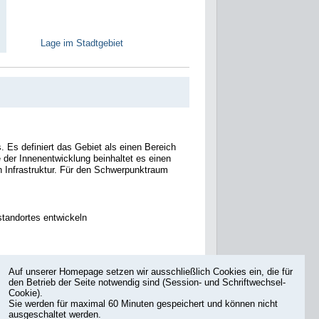
Lage im Stadtgebiet
 Es definiert das Gebiet als einen Bereich
der Innenentwicklung beinhaltet es einen
en Infrastruktur. Für den Schwerpunktraum
tandortes entwickeln
Auf unserer Homepage setzen wir ausschließlich Cookies ein, die für
den Betrieb der Seite notwendig sind (Session- und Schriftwechsel-
Cookie).
nkfurt am Main. Es umfasst eine Fläche
Sie werden für maximal 60 Minuten gespeichert und können nicht
um Hauptbahnhof.
ausgeschaltet werden.