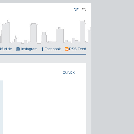
DE
|
EN
kfurt.de
Instagram
Facebook
RSS-Feed
zurück