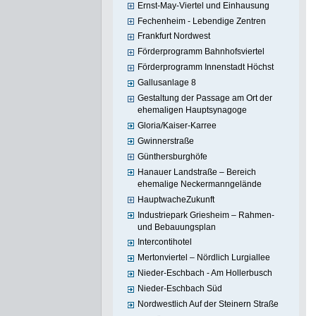
Ernst-May-Viertel und Einhausung
Fechenheim - Lebendige Zentren
Frankfurt Nordwest
Förderprogramm Bahnhofsviertel
Förderprogramm Innenstadt Höchst
Gallusanlage 8
Gestaltung der Passage am Ort der
ehemaligen Hauptsynagoge
Gloria/Kaiser-Karree
Gwinnerstraße
Günthersburghöfe
Hanauer Landstraße – Bereich
ehemalige Neckermanngelände
HauptwacheZukunft
Industriepark Griesheim – Rahmen-
und Bebauungsplan
Intercontihotel
Mertonviertel – Nördlich Lurgiallee
Nieder-Eschbach - Am Hollerbusch
Nieder-Eschbach Süd
Nordwestlich Auf der Steinern Straße