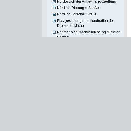
Nordöstlich der Anne-Frank-Siedlung
Nördlich Dieburger Straße
Nördlich Lorscher Straße
Platzgestaltung und Illumination der
Dreikönigskirche
Rahmenplan Nachverdichtung Mittlerer
Norden
Sozialer Zusammenhalt Ben-Gurion-
Ring
Sozialer Zusammenhalt Nied
Sozialer Zusammenhalt Sossenheim
Stadtumbau Griesheim-Mitte
Südlich Frankenallee / Hellerhofstraße
Umgestaltung Bruchfeldplatz
Westend-Synagoge
Zeil-Nebenstraßen
Östlich A661 - Hanauer
Landstraße/Peter-Behrens-Straße
Lage aktueller Projekte
Abgeschlossene Projekte
Stadtentwicklung