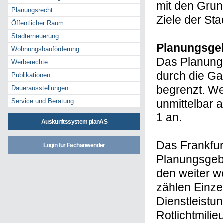
mit den Grun
Planungsrecht
Ziele der Sta
Öffentlicher Raum
Stadterneuerung
Planungsge
Wohnungsbauförderung
Das Planungs
Werberechte
durch die Ga
Publikationen
begrenzt. We
Dauerausstellungen
Service und Beratung
unmittelbar 
1 an.
Auskunftssystem planAS
Das Frankfur
Login für Fachanwender
Planungsgebi
den weiter w
zählen Einz
Dienstleistu
Rotlichtmili