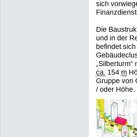
sich vorwie
Finanzdienst
Die Baustrukt
und in der R
befindet sic
Gebäudeclust
„Silberturm“ 
ca.
154
m
Höh
Gruppe von 
/ oder Höhe.