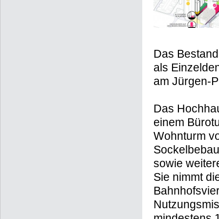
Das Bestand
als Einzelde
am Jürgen-Po
Das Hochhaus
einem Bürot
Wohnturm vo
Sockelbebauu
sowie weiter
Sie nimmt d
Bahnhofsvier
Nutzungsmis
mindestens 