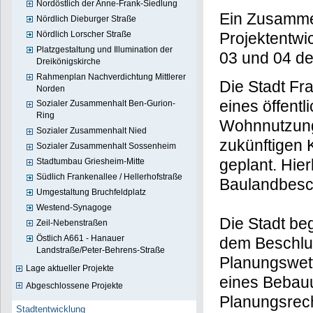
Nordöstlich der Anne-Frank-Siedlung
Ein Zusamme
Nördlich Dieburger Straße
Nördlich Lorscher Straße
Projektentwi
Platzgestaltung und Illumination der
03 und 04 d
Dreikönigskirche
Rahmenplan Nachverdichtung Mittlerer
Die Stadt Fra
Norden
eines öffentl
Sozialer Zusammenhalt Ben-Gurion-
Ring
Wohnnutzunge
Sozialer Zusammenhalt Nied
zukünftigen
Sozialer Zusammenhalt Sossenheim
geplant. Hier
Stadtumbau Griesheim-Mitte
Südlich Frankenallee / Hellerhofstraße
Baulandbesch
Umgestaltung Bruchfeldplatz
Westend-Synagoge
Die Stadt be
Zeil-Nebenstraßen
Östlich A661 - Hanauer
dem Beschl
Landstraße/Peter-Behrens-Straße
Planungswett
Lage aktueller Projekte
eines Bebau
Abgeschlossene Projekte
Planungsrech
Stadtentwicklung