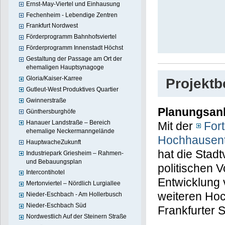
Ernst-May-Viertel und Einhausung
Fechenheim - Lebendige Zentren
Frankfurt Nordwest
Förderprogramm Bahnhofsviertel
Förderprogramm Innenstadt Höchst
Gestaltung der Passage am Ort der
ehemaligen Hauptsynagoge
Gloria/Kaiser-Karree
Projekt
Gutleut-West Produktives Quartier
Gwinnerstraße
Planungsan
Günthersburghöfe
Hanauer Landstraße – Bereich
Mit der
For
ehemalige Neckermanngelände
Hochhausent
HauptwacheZukunft
hat die Stad
Industriepark Griesheim – Rahmen-
und Bebauungsplan
politischen 
Intercontihotel
Entwicklung
Mertonviertel – Nördlich Lurgiallee
weiteren Ho
Nieder-Eschbach - Am Hollerbusch
Nieder-Eschbach Süd
Frankfurter 
Nordwestlich Auf der Steinern Straße