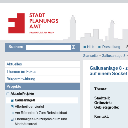
Suchen:
Hilfe
Darstellung
S
Startseite
>
Gallusanlage 8
Aktuelles
Gallusanlage 8 -
Themen im Fokus
auf einem Sockel
Bürgermitwirkung
Projekte
Thema:
Aktuelle Projekte
Stadtteil:
Gallusanlage 8
Ortbezirk:
Allerheiligenviertel
Gebietsgröße:
Am Römerhof / Zum Rebstockbad
Kontakt:
Ehemaliges Polizeipräsidium und
Matthäusareal