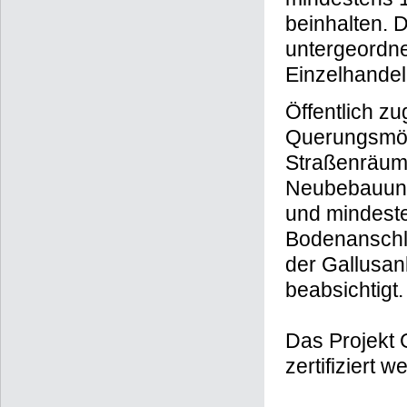
beinhalten. 
untergeordne
Einzelhandel
Öffentlich z
Querungsmögl
Straßenräume
Neubebauung 
und mindest
Bodenanschl
der Gallusan
beabsichtigt.
Das Projekt 
zertifiziert w