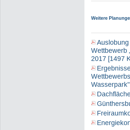
Weitere Planung
Auslobung 
Wettbewerb „
2017 [1497 
Ergebnisse
Wettbewerbsv
Wasserpark" 
Dachfläche
Günthersbu
Freiraumko
Energiekon