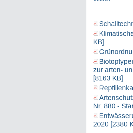
Schalltech
Klimatisch
KB]
Grünordnun
Biotoptype
zur arten- u
[8163 KB]
Reptilienka
Artenschut
Nr. 880 - St
Entwässeru
2020 [2380 