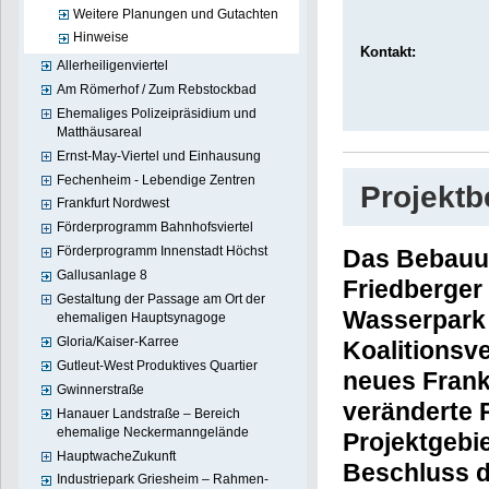
Weitere Planungen und Gutachten
Hinweise
Kontakt:
Allerheiligenviertel
Am Römerhof / Zum Rebstockbad
Ehemaliges Polizeipräsidium und
Matthäusareal
Ernst-May-Viertel und Einhausung
Fechenheim - Lebendige Zentren
Projekt
Frankfurt Nordwest
Förderprogramm Bahnhofsviertel
Förderprogramm Innenstadt Höchst
Das Bebauu
Gallusanlage 8
Friedberger
Gestaltung der Passage am Ort der
Wasserpark –
ehemaligen Hauptsynagoge
Gloria/Kaiser-Karree
Koalitionsve
Gutleut-West Produktives Quartier
neues Frank
Gwinnerstraße
veränderte 
Hanauer Landstraße – Bereich
ehemalige Neckermanngelände
Projektgebi
HauptwacheZukunft
Beschluss d
Industriepark Griesheim – Rahmen-