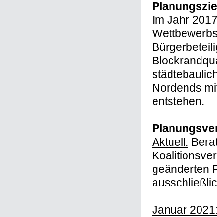
Planungszie
Im Jahr 2017
Wettbewerbsv
Bürgerbeteil
Blockrandqu
städtebaulic
Nordends mit
entstehen.
Planungsver
Aktuell:
Berat
Koalitionsver
geänderten 
ausschließli
Januar 2021