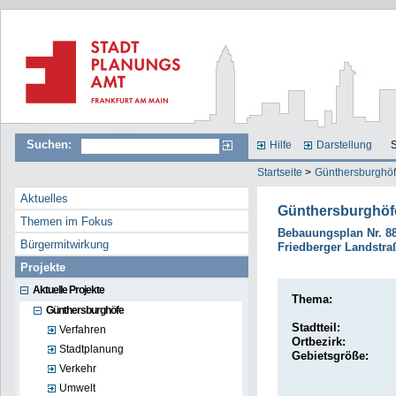
Suchen:
Hilfe
Darstellung
S
Startseite
>
Günthersburghö
Aktuelles
Günthersburghöf
Themen im Fokus
Bebauungsplan Nr. 8
Bürgermitwirkung
Friedberger Landstra
Projekte
Aktuelle Projekte
Thema:
Günthersburghöfe
Stadtteil:
Verfahren
Ortbezirk:
Stadtplanung
Gebietsgröße:
Verkehr
Umwelt