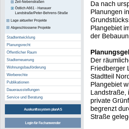
Zeil-Nebenstraßen
Da nach urs
Östlich A661 - Hanauer
Planungen i
Landstraße/Peter-Behrens-Straße
Grundstückss
Lage aktueller Projekte
Plangebiet i
Abgeschlossene Projekte
der Bebauung
Stadtentwicklung
Planungsrecht
Planungsge
Öffentlicher Raum
Der räumlic
Stadterneuerung
Friedberger 
Wohnungsbauförderung
Stadtteil No
Werberechte
Publikationen
Plangebiet w
Dauerausstellungen
Landstraße,
Service und Beratung
private Grün
begrenzt dur
Auskunftssystem planAS
Straße gele
Login für Fachanwender