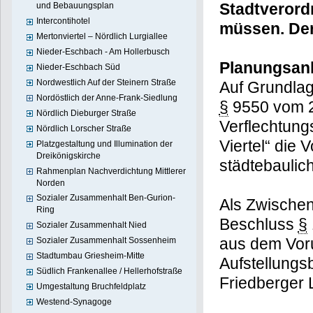
Stadtveror
und Bebauungsplan
Intercontihotel
müssen. Der
Mertonviertel – Nördlich Lurgiallee
Nieder-Eschbach - Am Hollerbusch
Planungsan
Nieder-Eschbach Süd
Nordwestlich Auf der Steinern Straße
Auf Grundla
Nordöstlich der Anne-Frank-Siedlung
§
9550 vom 2
Nördlich Dieburger Straße
Verflechtung
Nördlich Lorscher Straße
Viertel“ die
Platzgestaltung und Illumination der
Dreikönigskirche
städtebaulic
Rahmenplan Nachverdichtung Mittlerer
Norden
Sozialer Zusammenhalt Ben-Gurion-
Als Zwischen
Ring
Beschluss
§
Sozialer Zusammenhalt Nied
aus dem Vor
Sozialer Zusammenhalt Sossenheim
Stadtumbau Griesheim-Mitte
Aufstellungs
Südlich Frankenallee / Hellerhofstraße
Friedberger 
Umgestaltung Bruchfeldplatz
Westend-Synagoge