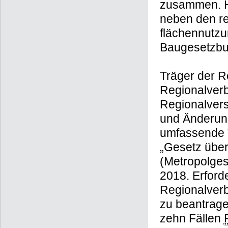
zusammen. Hi
neben den re
flächennutz
Baugesetzbu
Träger der R
Regionalverb
Regionalvers
und Änderu
umfassende V
„Gesetz über
(Metropolges
2018. Erford
Regionalver
zu beantrage
zehn Fällen