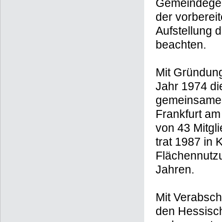
Gemeindegebi
der vorberei
Aufstellung 
beachten.
Mit Gründung
Jahr 1974 di
gemeinsamen
Frankfurt am
von 43 Mitg
trat 1987 in 
Flächennutzu
Jahren.
Mit Verabsc
den Hessisc