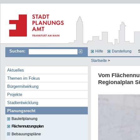
Suchen:
Hilfe
Darstellung
S
Startseite
>
Aktuelles
Vom Flächennu
Themen im Fokus
Regionalplan S
Bürgermitwirkung
Projekte
Stadtentwicklung
Planungsrecht
Bauleitplanung
Flächennutzungsplan
Bebauungspläne