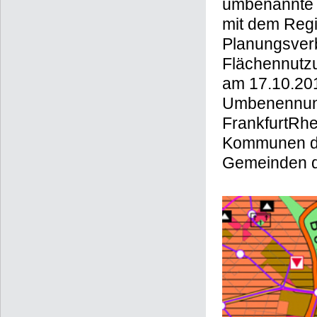
umbenannte 
mit dem Regi
Planungsver
Flächennutz
am 17.10.201
Umbenennung
FrankfurtRhei
Kommunen de
Gemeinden d