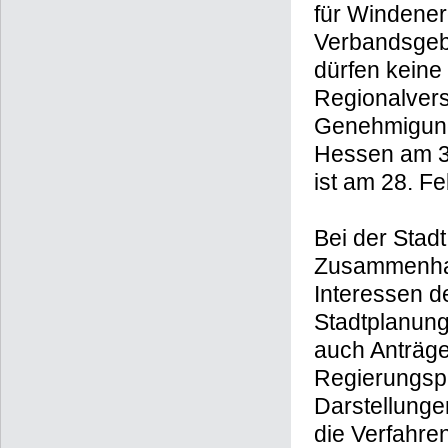
für Windener
Verbandsgebi
dürfen keine
Regionalver
Genehmigung
Hessen am 30
ist am 28. F
Bei der Stadt
Zusammenhan
Interessen de
Stadtplanun
auch Anträge
Regierungsp
Darstellung
die Verfahre