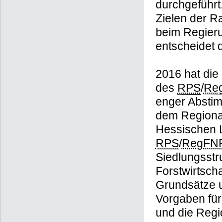
durchgeführt
Zielen der 
beim Regieru
entscheidet
2016 hat di
des
RPS
/
Re
enger Absti
dem Regiona
Hessischen 
RPS
/
RegFN
Siedlungsstr
Forstwirtsch
Grundsätze 
Vorgaben für
und die Regi