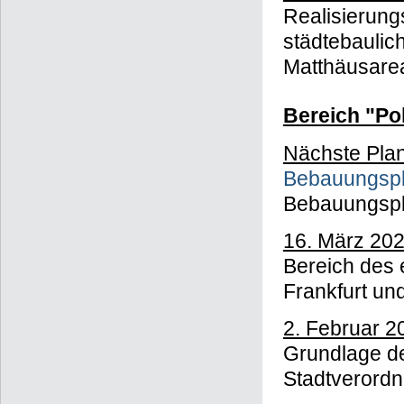
Realisierung
städtebaulic
Matthäusare
Bereich "Po
Nächste Plan
Bebauungspl
Bebauungsp
16. März 202
Bereich des 
Frankfurt u
2. Februar 2
Grundlage d
Stadtverord