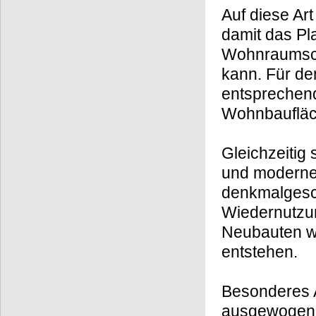
Auf diese Ar
damit das Pl
Wohnraumscha
kann. Für de
entsprechend
Wohnbaufläc
Gleichzeitig 
und moderne 
denkmalgesch
Wiedernutzun
Neubauten we
entstehen.
Besonderes A
ausgewogene