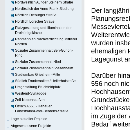
Nordwestlich Auf der Steinern Straße
Der langjähr
Nordöstlich der Anne-Frank-Siedlung
Nördlich Dieburger Straße
Planungsrec
Nördlich Lorscher Straße
Messeviertel
Platzgestaltung und Illumination der
Dreikönigskirche
Weiterentwick
Rahmenplan Nachverdichtung Mittlerer
wurden insb
Norden
ehemaligen P
Sozialer Zusammenhalt Ben-Gurion-
Ring
Lagegunst am 
Sozialer Zusammenhalt Nied
Sozialer Zusammenhalt Sossenheim
Darüber hina
Stadtumbau Griesheim-Mitte
Südlich Frankenallee / Hellerhofstraße
556 noch nic
Umgestaltung Bruchfeldplatz
Hochhausentw
Westend-Synagoge
Grundstücken
Zeil-Nebenstraßen
Östlich A661 - Hanauer
Hochhausstan
Landstraße/Peter-Behrens-Straße
im Zuge der 
Lage aktueller Projekte
Bedarf weite
Abgeschlossene Projekte