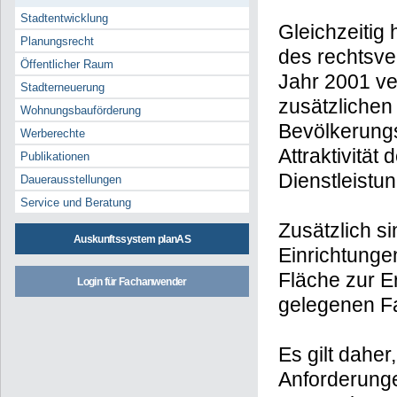
Stadtentwicklung
Gleichzeitig
Planungsrecht
des rechtsve
Öffentlicher Raum
Jahr 2001 ve
Stadterneuerung
zusätzlichen
Wohnungsbauförderung
Bevölkerungs
Werberechte
Attraktivität
Publikationen
Dienstleistun
Dauerausstellungen
Service und Beratung
Zusätzlich s
Auskunftssystem planAS
Einrichtungen
Fläche zur E
Login für Fachanwender
gelegenen Fa
Es gilt dahe
Anforderung