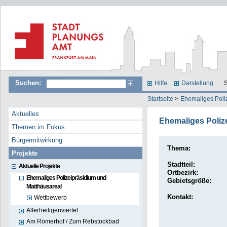
Suchen:
Hilfe
Darstellung
S
Startseite
>
Ehemaliges Poli
Aktuelles
Ehemaliges Poliz
Themen im Fokus
Bürgermitwirkung
Thema:
Projekte
Stadtteil:
Aktuelle Projekte
Ortbezirk:
Ehemaliges Polizeipräsidium und
Gebietsgröße:
Matthäusareal
Kontakt:
Wettbewerb
Allerheiligenviertel
Am Römerhof / Zum Rebstockbad