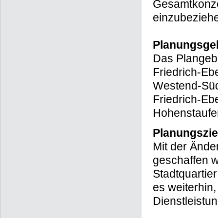
Gesamtkonze
einzubezieh
Planungsge
Das Plangebie
Friedrich-Eb
Westend-Süd 
Friedrich-Eb
Hohenstaufen
Planungszie
Mit der Ände
geschaffen w
Stadtquartie
es weiterhin,
Dienstleistu