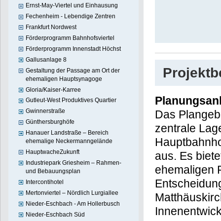
Ernst-May-Viertel und Einhausung
Fechenheim - Lebendige Zentren
Frankfurt Nordwest
Förderprogramm Bahnhofsviertel
Förderprogramm Innenstadt Höchst
Gallusanlage 8
Projekt
Gestaltung der Passage am Ort der
ehemaligen Hauptsynagoge
Gloria/Kaiser-Karree
Planungsan
Gutleut-West Produktives Quartier
Gwinnerstraße
Das Plangebi
Günthersburghöfe
zentrale Lag
Hanauer Landstraße – Bereich
Hauptbahnho
ehemalige Neckermanngelände
HauptwacheZukunft
aus. Es biet
Industriepark Griesheim – Rahmen-
ehemaligen P
und Bebauungsplan
Entscheidun
Intercontihotel
Mertonviertel – Nördlich Lurgiallee
Matthäuskirc
Nieder-Eschbach - Am Hollerbusch
Innenentwick
Nieder-Eschbach Süd