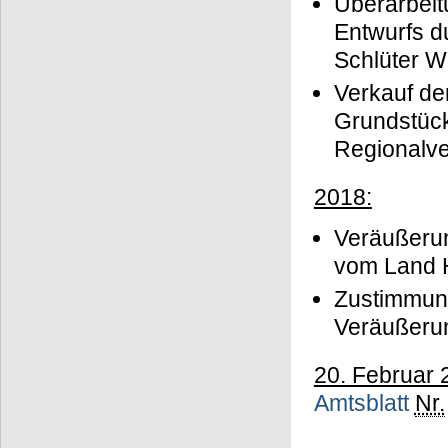
Überarbeit
Entwurfs d
Schlüter W
Verkauf de
Grundstück
Regionalve
2018:
Veräußerun
vom Land H
Zustimmun
Veräußerun
20. Februar 
Amtsblat
t
Nr.