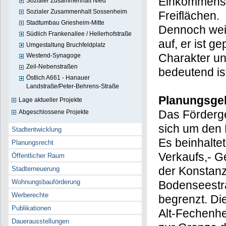
Einkommenskl
Sozialer Zusammenhalt Nied
Sozialer Zusammenhalt Sossenheim
Freiflächen.
Stadtumbau Griesheim-Mitte
Dennoch wei
Südlich Frankenallee / Hellerhofstraße
auf, er ist g
Umgestaltung Bruchfeldplatz
Charakter un
Westend-Synagoge
Zeil-Nebenstraßen
bedeutend is
Östlich A661 - Hanauer
Landstraße/Peter-Behrens-Straße
Planungsge
Lage aktueller Projekte
Das Förderge
Abgeschlossene Projekte
sich um den 
Stadtentwicklung
Es beinhalte
Planungsrecht
Verkaufs,- G
Öffentlicher Raum
der Konstanz
Stadterneuerung
Wohnungsbauförderung
Bodenseestra
Werberechte
begrenzt. Di
Publikationen
Alt-Fechenh
Dauerausstellungen