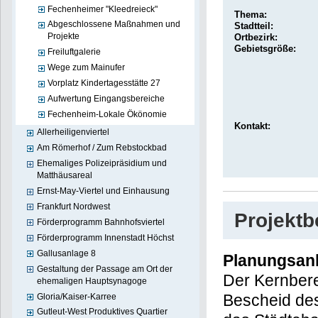
Fechenheimer "Kleedreieck"
Thema:
Abgeschlossene Maßnahmen und
Stadtteil:
Projekte
Ortbezirk:
Gebietsgröße:
Freiluftgalerie
Wege zum Mainufer
Vorplatz Kindertagesstätte 27
Aufwertung Eingangsbereiche
Fechenheim-Lokale Ökönomie
Kontakt:
Allerheiligenviertel
Am Römerhof / Zum Rebstockbad
Ehemaliges Polizeipräsidium und
Matthäusareal
Ernst-May-Viertel und Einhausung
Frankfurt Nordwest
Projekt
Förderprogramm Bahnhofsviertel
Förderprogramm Innenstadt Höchst
Gallusanlage 8
Planungsan
Gestaltung der Passage am Ort der
Der Kernber
ehemaligen Hauptsynagoge
Bescheid de
Gloria/Kaiser-Karree
Gutleut-West Produktives Quartier