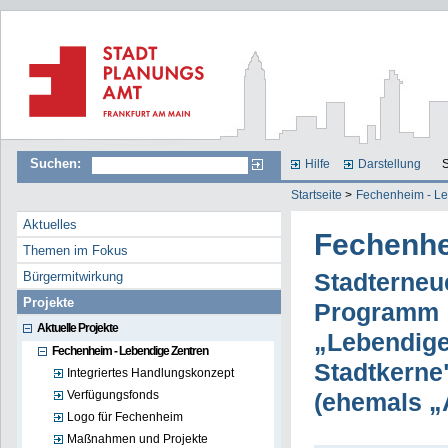
Suchen:
Hilfe
Darstellung
S
Startseite
>
Fechenheim - Le
Aktuelles
Fechenhe
Themen im Fokus
Bürgermitwirkung
Stadterneu
Projekte
Programm
Aktuelle Projekte
„Lebendige
Fechenheim - Lebendige Zentren
Stadtkerne
Integriertes Handlungskonzept
Verfügungsfonds
(ehemals „
Logo für Fechenheim
Maßnahmen und Projekte