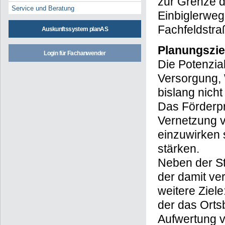
zur Grenze d
Service und Beratung
Einbiglerweg
Fachfeldstra
Auskunftssystem planAS
Planungszie
Login für Fachanwender
Die Potenzia
Versorgung, 
bislang nicht
Das Förderpr
Vernetzung vo
einzuwirken 
stärken.
Neben der St
der damit v
weitere Ziel
der das Orts
Aufwertung v