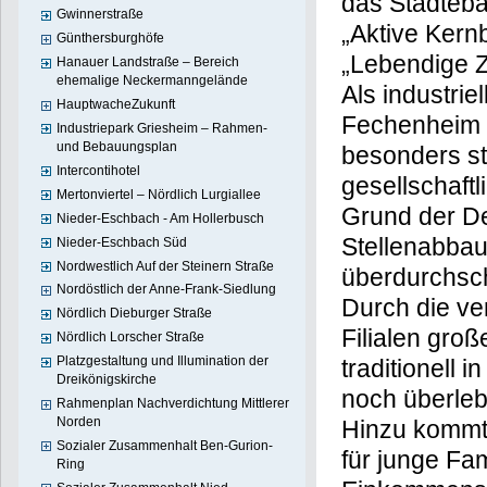
das Städteb
Gwinnerstraße
„Aktive Kern
Günthersburghöfe
„Lebendige 
Hanauer Landstraße – Bereich
ehemalige Neckermanngelände
Als industriel
HauptwacheZukunft
Fechenheim s
Industriepark Griesheim – Rahmen-
und Bebauungsplan
besonders st
Intercontihotel
gesellschaftl
Mertonviertel – Nördlich Lurgiallee
Grund der De
Nieder-Eschbach - Am Hollerbusch
Stellenabbaus
Nieder-Eschbach Süd
Nordwestlich Auf der Steinern Straße
überdurchsch
Nordöstlich der Anne-Frank-Siedlung
Durch die ve
Nördlich Dieburger Straße
Filialen groß
Nördlich Lorscher Straße
Platzgestaltung und Illumination der
traditionell 
Dreikönigskirche
noch überleb
Rahmenplan Nachverdichtung Mittlerer
Norden
Hinzu kommt
Sozialer Zusammenhalt Ben-Gurion-
für junge Fa
Ring