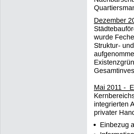
Quartiersman
Dezember 20
Städtebaufö
wurde Feche
Struktur- un
aufgenommen
Existenzgrü
Gesamtinvest
Mai 2011 - 
Kernbereichs
integrierten
privater Han
Einbezug al