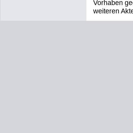
Vorhaben geg
weiteren Akt
25. März 20
Kernbereiche
Stadtverord
Zur Seite 
PDF-Dateien 
Fördergebie
[2097 KB]