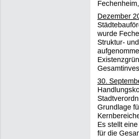
Fechenheim, 
Dezember 20
Städtebaufö
wurde Feche
Struktur- un
aufgenommen
Existenzgrü
Gesamtinvest
30. Septemb
Handlungsko
Stadtverord
Grundlage f
Kernbereiche
Es stellt ein
für die Gesam