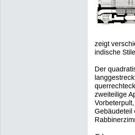
zeigt versch
indische Sti
Der quadrati
langgestreck
querrechteck
zweiteilige 
Vorbeterpult
Gebäudeteil 
Rabbinerzim