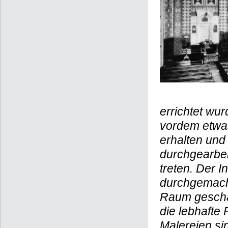
errichtet wu
vordem etwas
erhalten und 
durchgearbei
treten. Der 
durchgemacht
Raum geschaf
die lebhafte
Malereien si