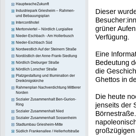
HauptwacheZukunft
Dieser wurde
Industriepark Griesheim – Rahmen-
und Bebauungsplan
Besucher:inne
Intercontihotel
grüner Aufen
Mertonviertel – Nördlich Lurgiallee
Verfügung.
Nieder-Eschbach - Am Hollerbusch
Nieder-Eschbach Süd
Nordwestlich Auf der Steinern Straße
Eine Informat
Nordöstlich der Anne-Frank-Siedlung
Bedeutung de
Nördlich Dieburger Straße
Nördlich Lorscher Straße
die Geschich
Platzgestaltung und Illumination der
Ghettos in d
Dreikönigskirche
Rahmenplan Nachverdichtung Mittlerer
Norden
Die heute no
Sozialer Zusammenhalt Ben-Gurion-
jenseits der
Ring
Sozialer Zusammenhalt Nied
Börnestraße.
Sozialer Zusammenhalt Sossenheim
napoleonisc
Stadtumbau Griesheim-Mitte
großzügigen 
Südlich Frankenallee / Hellerhofstraße