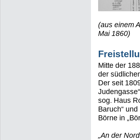
(aus einem A
Mai 1860)
Freistel
Mitte der 18
der südlich
Der seit 180
Judengasse“
sog. Haus R
Baruch“ und 
Börne in „Bö
„An der Nord