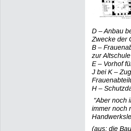
D – Anbau be
Zwecke der 
B – Frauenab
zur Altschul
E – Vorhof f
J bei K – Zu
Frauenabteil
H – Schutzda
"Aber noch i
immer noch n
Handwerksle
(aus: die Ba