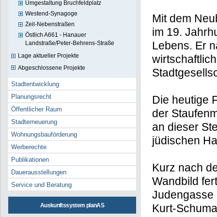
Umgestaltung Bruchfeldplatz
Westend-Synagoge
Mit dem Neub
Zeil-Nebenstraßen
im 19. Jahrhu
Östlich A661 - Hanauer
Lebens. Er n
Landstraße/Peter-Behrens-Straße
Lage aktueller Projekte
wirtschaftlic
Abgeschlossene Projekte
Stadtgesellsc
Stadtentwicklung
Planungsrecht
Die heutige
Öffentlicher Raum
der Staufenm
Stadterneuerung
an dieser St
Wohnungsbauförderung
jüdischen Ha
Werberechte
Publikationen
Kurz nach de
Dauerausstellungen
Wandbild fert
Service und Beratung
Judengasse i
Auskunftssystem planAS
Kurt-Schumach