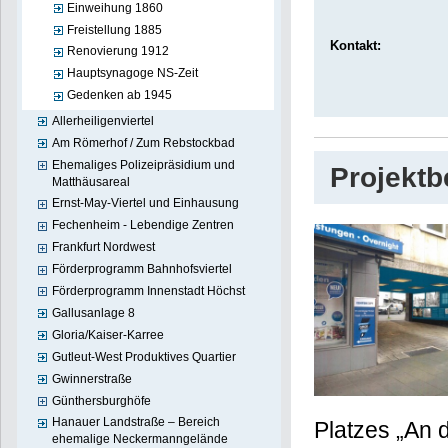
Einweihung 1860
Freistellung 1885
Kontakt:
Renovierung 1912
Hauptsynagoge NS-Zeit
Gedenken ab 1945
Allerheiligenviertel
Am Römerhof / Zum Rebstockbad
Ehemaliges Polizeipräsidium und
Projekt
Matthäusareal
Ernst-May-Viertel und Einhausung
Fechenheim - Lebendige Zentren
Frankfurt Nordwest
Förderprogramm Bahnhofsviertel
Förderprogramm Innenstadt Höchst
Gallusanlage 8
Gloria/Kaiser-Karree
Gutleut-West Produktives Quartier
Gwinnerstraße
Günthersburghöfe
Hanauer Landstraße – Bereich
Platzes „An 
ehemalige Neckermanngelände