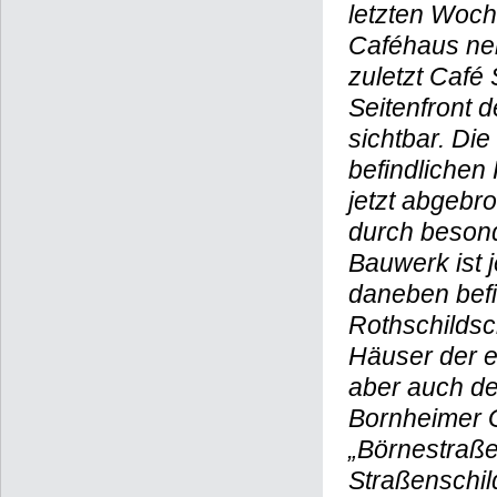
letzten Woche
Caféhaus neb
zuletzt Café
Seitenfront 
sichtbar. Di
befindlichen
jetzt abgebr
durch beson
Bauwerk ist 
daneben bef
Rothschildsc
Häuser der e
aber auch de
Bornheimer 
„Börnestraße
Straßenschil