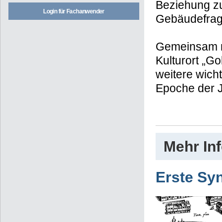
Beziehung z
Login für Fachanwender
Gebäudefrag
Gemeinsam m
Kulturort „G
weitere wicht
Epoche der J
Mehr In
Erste Sy