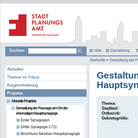
Suchen:
Hilfe
Darstellung
S
Startseite
>
Gestaltung der 
Aktuelles
Gestaltu
Themen im Fokus
Hauptsy
Bürgermitwirkung
Projekte
Aktuelle Projekte
Thema:
Gestaltung der Passage am Ort der
Stadtteil:
Ortbezirk:
ehemaligen Hauptsynagoge
Gebietsgröße:
Erste Synagogen
Dritte Synagoge 1711
Beschluss Neubau Hauptsynagoge