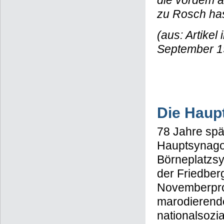
die vordem a
zu Rosch ha
(aus: Artike
September 1
Die Haup
78 Jahre spä
Hauptsynago
Börneplatzs
der Friedber
Novemberpr
marodierend
nationalsozi