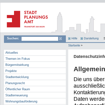
Suchen:
Hilfe
Darstellung
S
Startseite
>
Aktuelles
Datenschutzinf
Themen im Fokus
Bürgermitwirkung
Allgemein
Projekte
Stadtentwicklung
Die uns übe
Planungsrecht
ausschließli
Öffentlicher Raum
Kontaktierun
Stadterneuerung
Daten werden
Wohnungsbauförderung