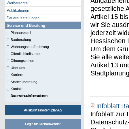
Aufgabenerfü
Werberechte
gesetzliche 
Publikationen
Artikel 15 
Dauerausstellungen
wir Sie ausd
Service und Beratung
jederzeit wi
Planauskunft
Hessischen 
Bauberatung
Wohnungsbauförderung
Um dem Grun
Öffentlichkeitsarbeit
Sie alle wei
Öffnungszeiten
Artikel 13 u
Über uns
Stadtplanung
Karriere
Stadtteilberatung
Kontakt
Datenschutzinformationen
Infoblatt 
Auskunftssystem planAS
Infoblatt zu
Datenschutz
Login für Fachanwender