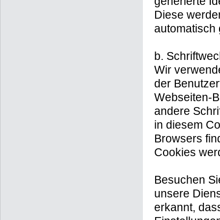
generierte Id
Diese werden
automatisch
b. Schriftwe
Wir verwende
der Benutzer
Webseiten-Be
andere Schri
in diesem Co
Browsers fin
Cookies werd
Besuchen Sie
unsere Diens
erkannt, das