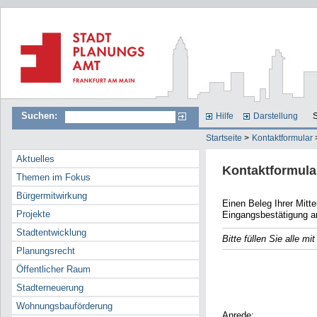
Suchen:
Hilfe
Darstellung
S
Startseite
>
Kontaktformular
Aktuelles
Kontaktformula
Themen im Fokus
Bürgermitwirkung
Einen Beleg Ihrer Mitteilun
Projekte
Eingangsbestätigung a
Stadtentwicklung
Bitte füllen Sie alle m
Planungsrecht
E-Mail
Öffentlicher Raum
Name
Stadterneuerung
Wohnungsbauförderung
Anrede: