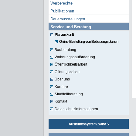
Werberechte
Publikationen
Dauerausstellungen
Service und Beratung
Planauskunft
Online-Bestellung von Bebauungsplänen
Bauberatung
Wohnungsbauförderung
Öffentlichkeitsarbeit
Öffnungszeiten
Über uns
Karriere
Stadtteilberatung
Kontakt
Datenschutzinformationen
Auskunftssystem planAS