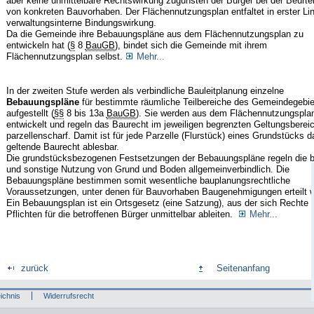
aber keine unmittelbare Rechtswirkung zugunsten der Bürger bei der Beurte
von konkreten Bauvorhaben. Der Flächennutzungsplan entfaltet in erster Lin
verwaltungsinterne Bindungswirkung.
Da die Gemeinde ihre Bebauungspläne aus dem Flächennutzungsplan zu
entwickeln hat (
§
8
BauGB
), bindet sich die Gemeinde mit ihrem
Flächennutzungsplan selbst.
Mehr...
In der zweiten Stufe werden als verbindliche Bauleitplanung einzelne
Bebauungspläne
für bestimmte räumliche Teilbereiche des Gemeindegebie
aufgestellt (
§§
8 bis 13a
BauGB
). Sie werden aus dem Flächennutzungspla
entwickelt und regeln das Baurecht im jeweiligen begrenzten Geltungsberei
parzellenscharf. Damit ist für jede Parzelle (Flurstück) eines Grundstücks d
geltende Baurecht ablesbar.
Die grundstücksbezogenen Festsetzungen der Bebauungspläne regeln die b
und sonstige Nutzung von Grund und Boden allgemeinverbindlich. Die
Bebauungspläne bestimmen somit wesentliche bauplanungsrechtliche
Voraussetzungen, unter denen für Bauvorhaben Baugenehmigungen erteilt 
Ein Bebauungsplan ist ein Ortsgesetz (eine Satzung), aus der sich Rechte 
Pflichten für die betroffenen Bürger unmittelbar ableiten.
Mehr...
zurück
Seitenanfang
ichnis
Widerrufsrecht