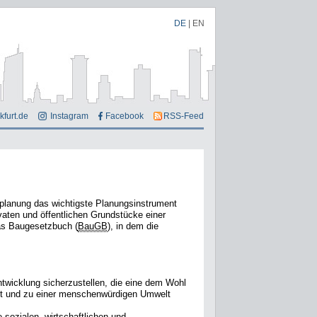
DE
|
EN
kfurt.de
Instagram
Facebook
RSS-Feed
tplanung das wichtigste Planungsinstrument
vaten und öffentlichen Grundstücke einer
das Baugesetzbuch (
BauGB
), in dem die
ntwicklung sicherzustellen, die eine dem Wohl
et und zu einer menschenwürdigen Umwelt
e sozialen, wirtschaftlichen und