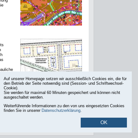
ilung
ie
ts
n
ch
as
auliche
Auf unserer Homepage setzen wir ausschließlich Cookies ein, die für
den Betrieb der Seite notwendig sind (Session- und Schriftwechsel-
werden.
Cookie).
und
Sie werden für maximal 60 Minuten gespeichert und können nicht
ausgeschaltet werden.
Weiterführende Informationen zu den von uns eingesetzten Cookies
finden Sie in unserer
Datenschutzerklärung
.
Druckansicht
OK
©
2026
Stadtplanungsamt Frankfurt am Main