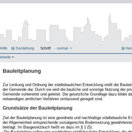
Hilfe
Darstellung
Schrift:
-
normal
+
fran
artseite
>
Bauleitplanung
Zur Lenkung und Ordnung der städtebaulichen Entwicklung stellt die Baulei
der Gemeinde dar. Durch sie wird die bauliche und sonstige Nutzung der pri
Gemeinde vorbereitet und geleitet. Die gesetzliche Grundlage dazu bildet 
notwendigen amtlichen Verfahren umfassend geregelt sind.
Grundsätze der Bauleitplanung
Ziel der Bauleitplanung ist eine geordnete und nachhaltige städtebauliche E
der Allgemeinheit entsprechende sozialgerechte Bodennutzung gewährleist
beiträgt. Im Baugesetzbuch heißt es dazu im
§
1 (5):
„Die Bauleitpläne sollen eine nachhaltige städtebauliche Entwicklung, die di