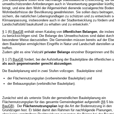
umweltschützenden Anforderungen auch in Verantwortung gegenüber künftig
bringt, und eine dem Wohl der Allgemeinheit dienende sozialgerechte Bode
Wohnbedürfnisse der Bevölkerung gewährleisten. Sie sollen dazu beitrage
sichern, die natürlichen Lebensgrundlagen zu schützen und zu entwickeln 
Klimaanpassung, insbesondere auch in der Stadtentwicklung zu fördern und 
Landschaftsbild baukulturell zu erhalten und zu entwickeln.“
§
1 (6)
BauGB
enthält einen Katalog von
öffentlichen Belangen
, die insbe
zu berücksichtigen sind. Die Belange des Umweltschutzes sind dabei durch
besonderer Weise darzustellen. Die Gemeinden müssen bereits auf der Eben
dem Bauleitplan ermöglichten Eingriffe in Natur und Landschaft darstellen 
treffen.
Zudem gibt es eine Vielzahl
privater Belange
einzelner Bürgerinnen und Bü
§
1 (7)
BauGB
fordert, bei der Aufstellung der Bauleitpläne die öffentliche
als auch gegeneinander gerecht abzuwägen
.
Die Bauleitplanung wird in zwei Stufen vollzogen. Bauleitpläne sind:
der Flächennutzungsplan (vorbereitender Bauleitplan) und
der Bebauungsplan (verbindlicher Bauleitplan).
Zunächst wird als unterste Stufe der gemeindlichen Bauleitplanung ein
Flächennutzungsplan für das gesamte Gemeindegebiet aufgestellt (
§§
5 bis
BauGB
). Der
Flächennutzungsplan
legt die Art der Bodennutzung in den
Grundzügen fest. Er bildet damit den Rahmen für nachfolgende Planungen, 