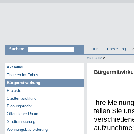
Suchen:
Hilfe
Darstellung
S
Startseite
>
Aktuelles
Bürgermitwirk
Themen im Fokus
Bürgermitwirkung
Projekte
Stadtentwicklung
Ihre Meinung,
Planungsrecht
teilen Sie u
Öffentlicher Raum
verschiedene
Stadterneuerung
aufzunehmen 
Wohnungsbauförderung