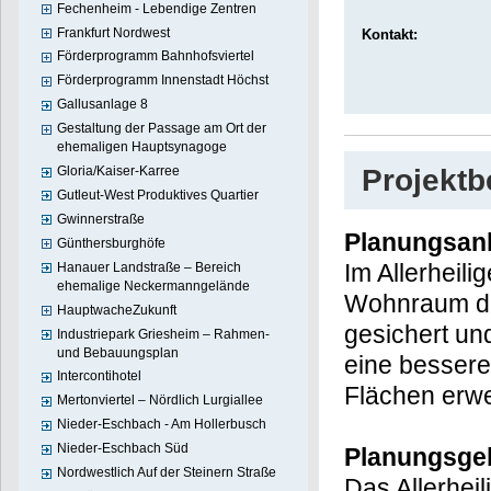
Fechenheim - Lebendige Zentren
Frankfurt Nordwest
Kontakt:
Förderprogramm Bahnhofsviertel
Förderprogramm Innenstadt Höchst
Gallusanlage 8
Gestaltung der Passage am Ort der
ehemaligen Hauptsynagoge
Projekt
Gloria/Kaiser-Karree
Gutleut-West Produktives Quartier
Gwinnerstraße
Planungsan
Günthersburghöfe
Im Allerheili
Hanauer Landstraße – Bereich
ehemalige Neckermanngelände
Wohnraum du
HauptwacheZukunft
gesichert un
Industriepark Griesheim – Rahmen-
und Bebauungsplan
eine besser
Intercontihotel
Flächen erwe
Mertonviertel – Nördlich Lurgiallee
Nieder-Eschbach - Am Hollerbusch
Nieder-Eschbach Süd
Planungsge
Nordwestlich Auf der Steinern Straße
Das Allerheil