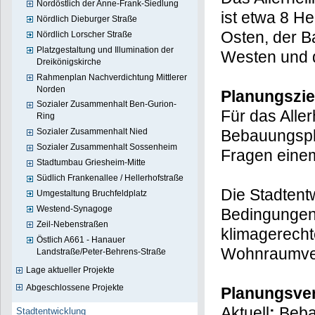
Nordöstlich der Anne-Frank-Siedlung
ist etwa 8 H
Nördlich Dieburger Straße
Osten, der B
Nördlich Lorscher Straße
Platzgestaltung und Illumination der
Westen und d
Dreikönigskirche
Rahmenplan Nachverdichtung Mittlerer
Norden
Planungszie
Sozialer Zusammenhalt Ben-Gurion-
Für das Aller
Ring
Bebauungsp
Sozialer Zusammenhalt Nied
Sozialer Zusammenhalt Sossenheim
Fragen eine
Stadtumbau Griesheim-Mitte
Südlich Frankenallee / Hellerhofstraße
Die Stadtentw
Umgestaltung Bruchfeldplatz
Westend-Synagoge
Bedingungen 
Zeil-Nebenstraßen
klimagerecht
Östlich A661 - Hanauer
Wohnraumve
Landstraße/Peter-Behrens-Straße
Lage aktueller Projekte
Abgeschlossene Projekte
Planungsver
Aktuell
:
Beb
Stadtentwicklung