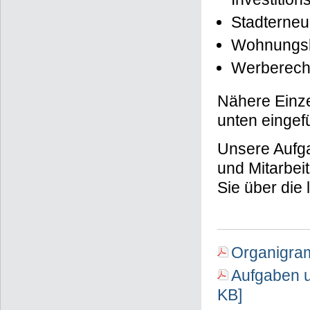
Stadterneue
Wohnungsb
Werberech
Nähere Einze
unten einge
Unsere Aufga
und Mitarbei
Sie über die 
Organigram
Aufgaben 
KB]