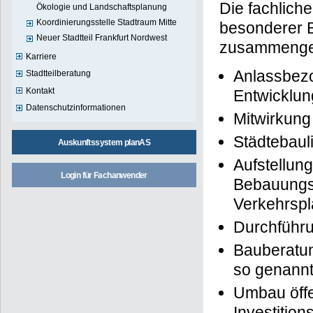
Die fachlich
Ökologie und Landschaftsplanung
Koordinierungsstelle Stadtraum Mitte
besonderer B
Neuer Stadtteil Frankfurt Nordwest
zusammengef
Karriere
Anlassbez
Stadtteilberatung
Kontakt
Entwicklu
Datenschutzinformationen
Mitwirkung
Städtebau
Auskunftssystem planAS
Aufstellun
Login für Fachanwender
Bebauungsp
Verkehrsp
Durchführ
Bauberatun
so genannt
Umbau öffe
Investitio