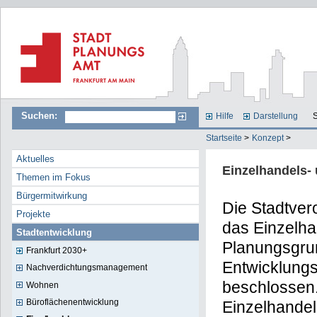
Suchen:
Hilfe
Darstellung
S
Startseite
>
Konzept
>
Aktuelles
Einzelhandels-
Themen im Fokus
Bürgermitwirkung
Die Stadtver
Projekte
das Einzelha
Stadtentwicklung
Planungsgrun
Frankfurt 2030+
Entwicklung
Nachverdichtungsmanagement
beschlossen.
Wohnen
Büroflächenentwicklung
Einzelhandel