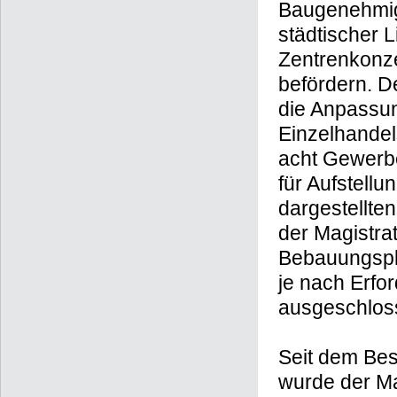
Baugenehmig
städtischer 
Zentrenkonz
befördern. D
die Anpassun
Einzelhandel
acht Gewerbe
für Aufstell
dargestellte
der Magistra
Bebauungsplä
je nach Erfo
ausgeschlos
Seit dem Bes
wurde der Ma