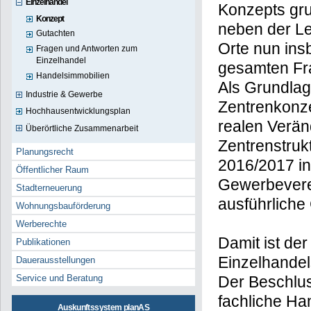
Einzelhandel
Konzepts grun
Konzept
neben der L
Gutachten
Orte nun ins
Fragen und Antworten zum
Einzelhandel
gesamten Fra
Handelsimmobilien
Als Grundlag
Industrie & Gewerbe
Zentrenkonze
Hochhausentwicklungsplan
realen Verän
Überörtliche Zusammenarbeit
Zentrenstruk
Planungsrecht
2016/2017 in 
Öffentlicher Raum
Gewerbeverei
Stadterneuerung
ausführliche
Wohnungsbauförderung
Werberechte
Damit ist de
Publikationen
Einzelhandel
Dauerausstellungen
Der Beschlus
Service und Beratung
fachliche Ha
Auskunftssystem planAS