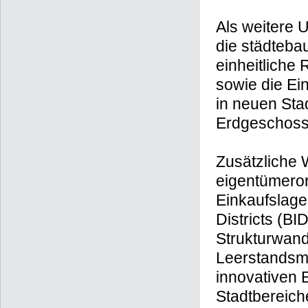
Als weitere 
die städteba
einheitliche
sowie die Ein
in neuen Stad
Erdgeschossf
Zusätzliche 
eigentümeror
Einkaufslage
Districts (B
Strukturwand
Leerstandsm
innovativen 
Stadtbereich