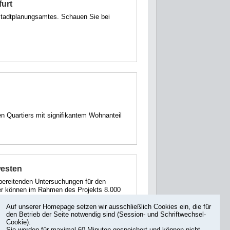
furt
 Stadtplanungsamtes. Schauen Sie bei
n Quartiers mit signifikantem Wohnanteil
westen
bereitenden Untersuchungen für den
ier können im Rahmen des Projekts 8.000
entstehen.
Auf unserer Homepage setzen wir ausschließlich Cookies ein, die für
den Betrieb der Seite notwendig sind (Session- und Schriftwechsel-
Cookie).
Sie werden für maximal 60 Minuten gespeichert und können nicht