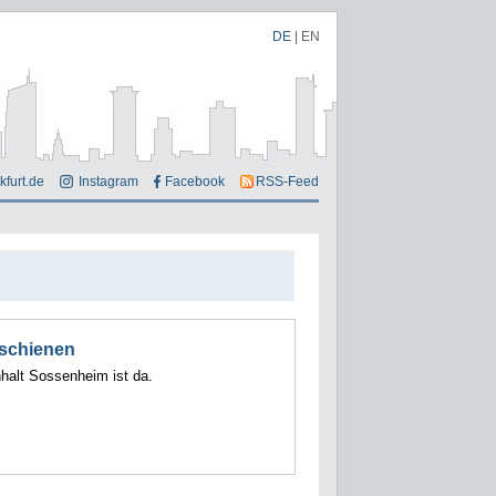
DE
|
EN
kfurt.de
Instagram
Facebook
RSS-Feed
rschienen
alt Sossenheim ist da.