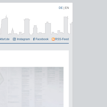
DE
|
EN
kfurt.de
Instagram
Facebook
RSS-Feed