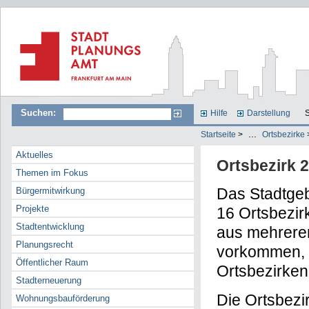
Suchen:
Hilfe
Darstellung
S
...
Startseite
>
Ortsbezirke
Aktuelles
Ortsbezirk 2
Themen im Fokus
Das Stadtgebi
Bürgermitwirkung
Projekte
16 Ortsbezirk
Stadtentwicklung
aus mehreren
Planungsrecht
vorkommen, d
Öffentlicher Raum
Ortsbezirken
Stadterneuerung
Die Ortsbezi
Wohnungsbauförderung